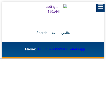
عالمي
لغة
Search
Phone:
0086-18958052290（whatsapp）