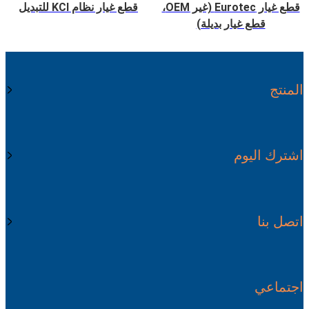
قطع غيار Eurotec (غير OEM،
قطع غيار نظام KCI للتبديل
قطع غيار بديلة)
المنتج
اشترك اليوم
اتصل بنا
اجتماعي