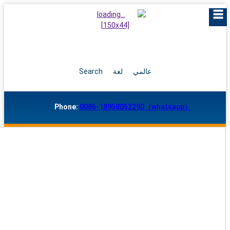
عالمي
لغة
Search
Phone:
0086-18958052290（whatsapp）