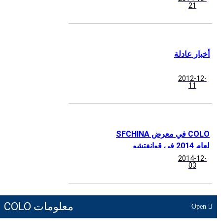
21
أخبار عادلة
2012-12-
11
COLO في معرض SFCHINA
لعام 2014 في قوانغتشو
2014-12-
03
معلومات COLO