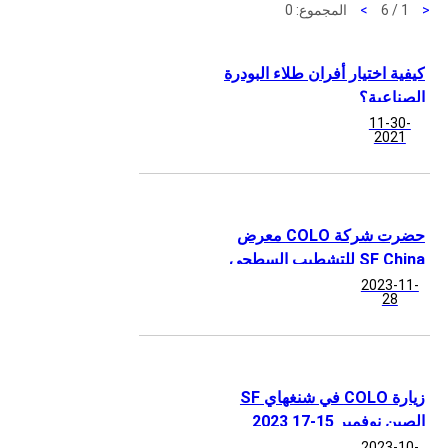
<
1 / 6
>
المجموع: 0
كيفية اختيار أفران طلاء البودرة
الصناعية؟
11-30-
2021
حضرت شركة COLO معرض
SF China للتشطيب السطحي
في شنغهاي
2023-11-
28
زيارة COLO في شنغهاي SF
الصين نوفمبر 15-17 2023
2023-10-