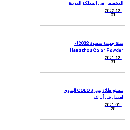
المخصص في المملكة العربية
السعودية
2022-12-
01
سنة جديدة سعيدة 2022! -
Hangzhou Color Powder
Coating Equipment Co., Ltd
2021-12-
31
مصنع طلاء بودرة COLO اليدوي
لعميل في أيرلندا
2021-01-
28